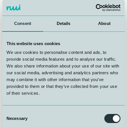
Norsk Sjømannsforbund
er siste organisasjon inn som
sponsor, og med det er alle pakker tatt. Det er en
Consent
Details
About
tydelig bekreftelse på interessen for konferansen fra
hele bredden av aktører i den norske dykke- og
subseaindustrien, fra operatører og leverandører til
This website uses cookies
myndigheter og fagmiljøer.
We use cookies to personalise content and ads, to
provide social media features and to analyse our traffic.
Yrkesdykkerkonferansen 2026 arrangeres 3.-4.
We also share information about your use of our site with
november på Scandic Flesland Airport Hotel i Bergen.
our social media, advertising and analytics partners who
To dager er satt av til fagforedrag, praktiske caser og
may combine it with other information that you’ve
oppdateringer på sikkerhet og regelverk, sammen med
nettverksbygging mellom roller og virksomheter som
provided to them or that they’ve collected from your use
normalt ikke møtes i samme rom.
of their services.
Vi takker Norsk Sjømannsforbund for støtten til
Consent
konferansen. Engasjementet fra organisasjoner som
Necessary
Selection
representerer dykkerne selv er avgjørende for at