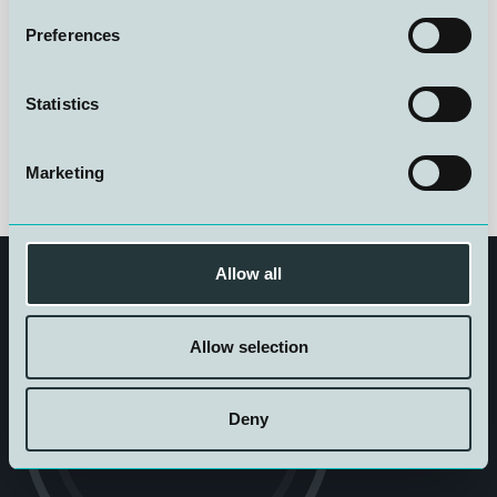
konferansen skal lykkes med å samle hele bransjen til
faglig diskusjon og videre utvikling.
Preferences
Les mer om Norsk Sjømannsforbund
Statistics
Marketing
Allow all
Allow selection
Deny
Get in touch